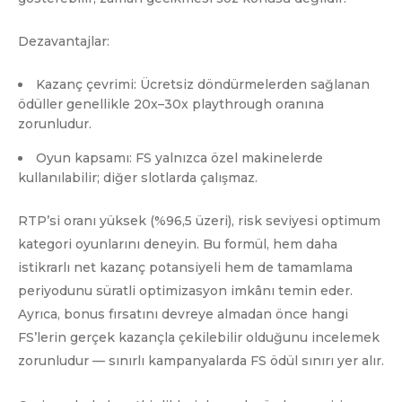
Dezavantajlar:
Kazanç çevrimi: Ücretsiz döndürmelerden sağlanan
ödüller genellikle 20x–30x playthrough oranına
zorunludur.
Oyun kapsamı: FS yalnızca özel makinelerde
kullanılabilir; diğer slotlarda çalışmaz.
RTP’si oranı yüksek (%96,5 üzeri), risk seviyesi optimum
kategori oyunlarını deneyin. Bu formül, hem daha
istikrarlı net kazanç potansiyeli hem de tamamlama
periyodunu süratli optimizasyon imkânı temin eder.
Ayrıca, bonus fırsatını devreye almadan önce hangi
FS’lerin gerçek kazançla çekilebilir olduğunu incelemek
zorunludur — sınırlı kampanyalarda FS ödül sınırı yer alır.