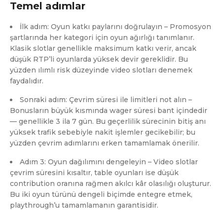
Temel adımlar
İlk adım: Oyun katkı paylarını doğrulayın – Promosyon
şartlarında her kategori için oyun ağırlığı tanımlanır.
Klasik slotlar genellikle maksimum katkı verir, ancak
düşük RTP’li oyunlarda yüksek devir gereklidir. Bu
yüzden ılımlı risk düzeyinde video slotları denemek
faydalıdır.
Sonraki adım: Çevrim süresi ile limitleri not alın –
Bonusların büyük kısmında wager süresi bant içindedir
— genellikle 3 ila 7 gün. Bu geçerlilik sürecinin bitiş anı
yüksek trafik sebebiyle nakit işlemler gecikebilir; bu
yüzden çevrim adımlarını erken tamamlamak önerilir.
Adım 3: Oyun dağılımını dengeleyin – Video slotlar
çevrim süresini kısaltır, table oyunları ise düşük
contribution oranına rağmen akılcı kâr olasılığı oluşturur.
Bu iki oyun türünü dengeli biçimde entegre etmek,
playthrough’u tamamlamanın garantisidir.