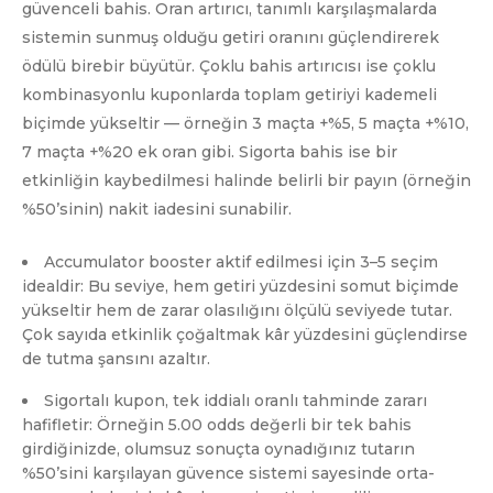
güvenceli bahis. Oran artırıcı, tanımlı karşılaşmalarda
sistemin sunmuş olduğu getiri oranını güçlendirerek
ödülü birebir büyütür. Çoklu bahis artırıcısı ise çoklu
kombinasyonlu kuponlarda toplam getiriyi kademeli
biçimde yükseltir — örneğin 3 maçta +%5, 5 maçta +%10,
7 maçta +%20 ek oran gibi. Sigorta bahis ise bir
etkinliğin kaybedilmesi halinde belirli bir payın (örneğin
%50’sinin) nakit iadesini sunabilir.
Accumulator booster aktif edilmesi için 3–5 seçim
idealdir: Bu seviye, hem getiri yüzdesini somut biçimde
yükseltir hem de zarar olasılığını ölçülü seviyede tutar.
Çok sayıda etkinlik çoğaltmak kâr yüzdesini güçlendirse
de tutma şansını azaltır.
Sigortalı kupon, tek iddialı oranlı tahminde zararı
hafifletir: Örneğin 5.00 odds değerli bir tek bahis
girdiğinizde, olumsuz sonuçta oynadığınız tutarın
%50’sini karşılayan güvence sistemi sayesinde orta-