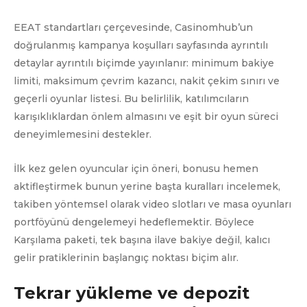
EEAT standartları çerçevesinde, Casinomhub’un
doğrulanmış kampanya koşulları sayfasında ayrıntılı
detaylar ayrıntılı biçimde yayınlanır: minimum bakiye
limiti, maksimum çevrim kazancı, nakit çekim sınırı ve
geçerli oyunlar listesi. Bu belirlilik, katılımcıların
karışıklıklardan önlem almasını ve eşit bir oyun süreci
deneyimlemesini destekler.
İlk kez gelen oyuncular için öneri, bonusu hemen
aktifleştirmek bunun yerine başta kuralları incelemek,
takiben yöntemsel olarak video slotları ve masa oyunları
portföyünü dengelemeyi hedeflemektir. Böylece
Karşılama paketi, tek başına ilave bakiye değil, kalıcı
gelir pratiklerinin başlangıç noktası biçim alır.
Tekrar yükleme ve depozit