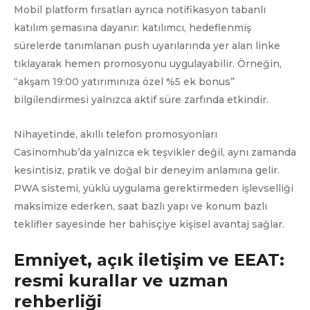
Mobil platform fırsatları ayrıca notifikasyon tabanlı
katılım şemasına dayanır: katılımcı, hedeflenmiş
sürelerde tanımlanan push uyarılarında yer alan linke
tıklayarak hemen promosyonu uygulayabilir. Örneğin,
“akşam 19:00 yatırımınıza özel %5 ek bonus”
bilgilendirmesi yalnızca aktif süre zarfında etkindir.
Nihayetinde, akıllı telefon promosyonları
Casinomhub’da yalnızca ek teşvikler değil, aynı zamanda
kesintisiz, pratik ve doğal bir deneyim anlamına gelir.
PWA sistemi, yüklü uygulama gerektirmeden işlevselliği
maksimize ederken, saat bazlı yapı ve konum bazlı
teklifler sayesinde her bahisçiye kişisel avantaj sağlar.
Emniyet, açık iletişim ve EEAT:
resmi kurallar ve uzman
rehberliği