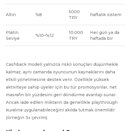
5000
Altın
%8
haftalık sistem
TRY
Platin
10.000
Her gün ya da
%10–%12
Seviye
TRY
haftada bir
Cashback modeli yalnızca riskli sonuçları düşürmekle
kalmaz, aynı zamanda oyuncunun kaynaklarını daha
etkili yönetmesine destek verir. Özellikle yüksek
aktiviteye sahip üyeler için bu tür promosyonlar, net
masrafın bir yüzdesini geri döndürme avantajı sunar.
Ancak iade edilen miktarın da genellikle playthrough
kuralına uygulanabileceğini akılda tutmak önemlidir
(örneğin 3x çevrim).