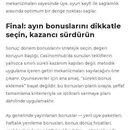
mekanizmaları sayesinde üye, oyun keyfi ile sağlamlık
arasında optimum bir denge noktası sağlar.
Final: ayın bonuslarını dikkatle
seçin, kazancı sürdürün
Sonuç: dönem bonuslarını stratejik seçin, değeri
koruyun başlığı, Casinomhub’da sunulan tekliflerin
yalnızca sınırlı süreli kazanım kapıları değil, metodik
uygulama içeren getiri mekanizmaları sayılacağını öne
çıkarır. Oyunseverler için ana amaç, “sürekli bonus
eklemek” başat değildir; bu bonusları planlı sırayla, şeffaf
tamamlama kriterleriyle ve istikrarlı sermaye planı
dahilinde uygulamaktır.
Ay genelinde yayınlanan bonuslar — yeni üye paketleri,
haftalık yenileme bonusları, bonus dönüş fırsatları,