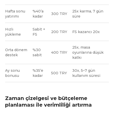
Hafta sonu
%40’a
25x karma, 7 gün
300 TRY
yatırımı
kadar
süre
Hızlı
Sabit +
200 TRY
FS kazancı 20x
yükleme
FS
25x, masa
Orta dönem
%30
400 TRY
oyunlarına düşük
destek
sabit
katkı
Ay sonu
%35’e
30x, 5–7 gün
500 TRY
bonusu
kadar
kullanım süresi
Zaman çizelgesi ve bütçeleme
planlaması ile verimliliği artırma