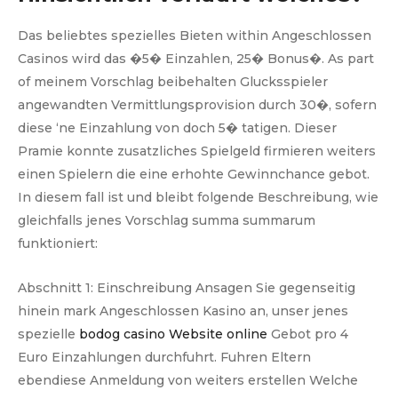
Das beliebtes spezielles Bieten within Angeschlossen
Casinos wird das �5� Einzahlen, 25� Bonus�. As part
of meinem Vorschlag beibehalten Glucksspieler
angewandten Vermittlungsprovision durch 30�, sofern
diese ‘ne Einzahlung von doch 5� tatigen. Dieser
Pramie konnte zusatzliches Spielgeld firmieren weiters
einen Spielern die eine erhohte Gewinnchance gebot.
In diesem fall ist und bleibt folgende Beschreibung, wie
gleichfalls jenes Vorschlag summa summarum
funktioniert:
Abschnitt 1: Einschreibung Ansagen Sie gegenseitig
hinein mark Angeschlossen Kasino an, unser jenes
spezielle
bodog casino Website online
Gebot pro 4
Euro Einzahlungen durchfuhrt. Fuhren Eltern
ebendiese Anmeldung von weiters erstellen Welche