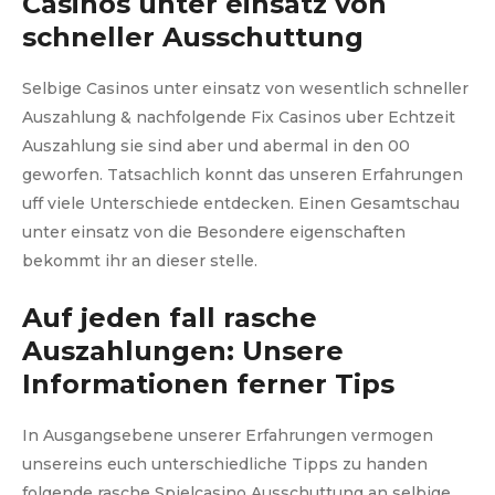
Casinos unter einsatz von
schneller Ausschuttung
Selbige Casinos unter einsatz von wesentlich schneller
Auszahlung & nachfolgende Fix Casinos uber Echtzeit
Auszahlung sie sind aber und abermal in den 00
geworfen. Tatsachlich konnt das unseren Erfahrungen
uff viele Unterschiede entdecken. Einen Gesamtschau
unter einsatz von die Besondere eigenschaften
bekommt ihr an dieser stelle.
Auf jeden fall rasche
Auszahlungen: Unsere
Informationen ferner Tips
In Ausgangsebene unserer Erfahrungen vermogen
unsereins euch unterschiedliche Tipps zu handen
folgende rasche Spielcasino Ausschuttung an selbige