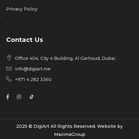
Privacy Policy
.
Contact Us
Office 404, City 4 Building, Al Garhoud, Dubai
info@digiart.me
+971 4 282 3360
2025 © DigiArt All Rights Reserved. Website by
MaximaGroup