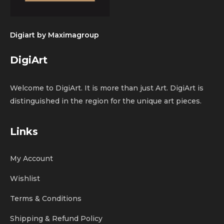
Digiart by
Maximagroup
DigiArt
Welcome to DigiArt. It is more than just Art. DigiArt is
distinguished in the region for the unique art pieces.
Links
My Account
Wishlist
Terms & Conditions
Shipping & Refund Policy