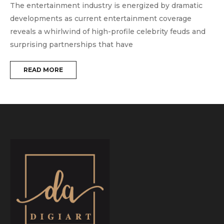
The entertainment industry is energized by dramatic
T
developments as current entertainment coverage
e
reveals a whirlwind of high-profile celebrity feuds and
m
surprising partnerships that have
t
READ MORE