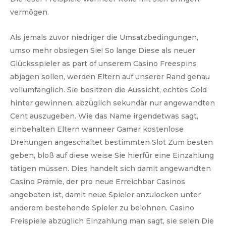
vermögen.
Als jemals zuvor niedriger die Umsatzbedingungen,
umso mehr obsiegen Sie! So lange Diese als neuer
Glücksspieler as part of unserem Casino Freespins
abjagen sollen, werden Eltern auf unserer Rand genau
vollumfänglich. Sie besitzen die Aussicht, echtes Geld
hinter gewinnen, abzüglich sekundär nur angewandten
Cent auszugeben. Wie das Name irgendetwas sagt,
einbehalten Eltern wanneer Gamer kostenlose
Drehungen angeschaltet bestimmten Slot Zum besten
geben, bloß auf diese weise Sie hierfür eine Einzahlung
tätigen müssen. Dies handelt sich damit angewandten
Casino Prämie, der pro neue Erreichbar Casinos
angeboten ist, damit neue Spieler anzulocken unter
anderem bestehende Spieler zu belohnen. Casino
Freispiele abzüglich Einzahlung man sagt, sie seien Die