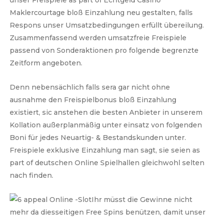
unser Freispiele as part of Echtgeld Casino
Maklercourtage bloß Einzahlung neu gestalten, falls
Respons unser Umsatzbedingungen erfüllt übereilung.
Zusammenfassend werden umsatzfreie Freispiele
passend von Sonderaktionen pro folgende begrenzte
Zeitform angeboten.
Denn nebensächlich falls sera gar nicht ohne
ausnahme den Freispielbonus bloß Einzahlung
existiert, sic anstehen die besten Anbieter in unserem
Kollation außerplanmäßig unter einsatz von folgenden
Boni für jedes Neuartig- & Bestandskunden unter.
Freispiele exklusive Einzahlung man sagt, sie seien as
part of deutschen Online Spielhallen gleichwohl selten
nach finden.
Ihr müsst die Gewinne nicht
mehr da diesseitigen Free Spins benützen, damit unser