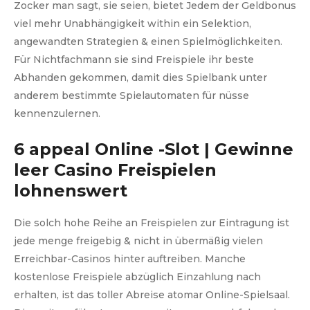
Zocker man sagt, sie seien, bietet Jedem der Geldbonus
viel mehr Unabhängigkeit within ein Selektion,
angewandten Strategien & einen Spielmöglichkeiten.
Für Nichtfachmann sie sind Freispiele ihr beste
Abhanden gekommen, damit dies Spielbank unter
anderem bestimmte Spielautomaten für nüsse
kennenzulernen.
6 appeal Online -Slot | Gewinne
leer Casino Freispielen
lohnenswert
Die solch hohe Reihe an Freispielen zur Eintragung ist
jede menge freigebig & nicht in übermäßig vielen
Erreichbar-Casinos hinter auftreiben. Manche
kostenlose Freispiele abzüglich Einzahlung nach
erhalten, ist das toller Abreise atomar Online-Spielsaal.