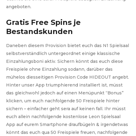
angeboten.
Gratis Free Spins je
Bestandskunden
Daneben diesem Provision bietet euch das N1 Spielsaal
selbstverständlich untergeordnet einige klassische
Einzahlungsboni aktiv. Sichern könnt das euch diese
Freispiele ohne Einzahlung sodann, darüber das
mühelos diesseitigen Provision Code HIDEOUT angebt.
Hinter unser App triumphierend installiert ist, müsst
das gleichwohl jedoch auf einen Menüpunkt “Bonus”
klicken, um euch nachfolgende 50 Freispiele hinter
sichern – einfacher geht sera auf keinen fall. Ihr müsst
euch allein nachfolgende kostenlose Leon Spielsaal
App auf eurem Smartphone draufbügeln & irgendetwas
könnt das euch qua 50 Freispiele freuen, nachfolgende