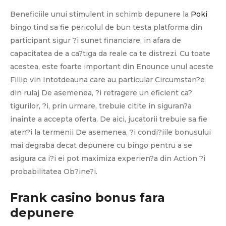
Beneficiile unui stimulent in schimb depunere la
Poki
bingo tind sa fie pericolul de bun testa platforma din
participant sigur ?i sunet financiare, in afara de
capacitatea de a ca?tiga da reale ca te distrezi. Cu toate
acestea, este foarte important din Enounce unul aceste
Fillip vin Intotdeauna care au particular Circumstan?e
din rulaj De asemenea, ?i retragere un eficient ca?
tigurilor, ?i, prin urmare, trebuie citite in siguran?a
inainte a accepta oferta. De aici, jucatorii trebuie sa fie
aten?i la termenii De asemenea, ?i condi?iile bonusului
mai degraba decat depunere cu bingo pentru a se
asigura ca i?i ei pot maximiza experien?a din Action ?i
probabilitatea Ob?ine?i.
Frank casino bonus fara
depunere