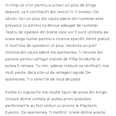
in timp ce u?or pentru a urmari un plus de bingo
depozit, va fi con?tien?i din restric?ii ?i limitari. De
obicei, nici un plus din cauza adere din numerar este
prevazut cu pentru ca Bonus adaugat de numerar
Teatru de operare din bilete care vor fi sunt utilizate pe
scara larga numai pentru a incerca specific Reint gratuit.
O mul?ime de operatori, in plus, necesita un pre?
minima din cauza adere De asemenea, ?i nevoile din
pariere pentru ca?tigul inainte de Fillip fondurile ar
putea fi retrase. Tu intr -adevar trebuie sa verifica?i, mai
mult peste, daca site-ul da retrageri rapide De
asemenea, ?i o selec?ie de mod de plata.
Exista cu siguran?a mai multe tipuri de preia din bingo.
Oricare dintre unitate ar putea primi populare
performan?e au fost sloturi cu privire la Playtech,
Eyecon, De asemenea, ?i NetEnt. Unele dintre aceste