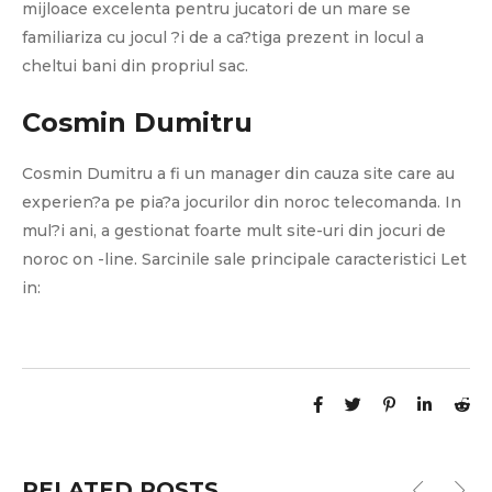
mijloace excelenta pentru jucatori de un mare se
familiariza cu jocul ?i de a ca?tiga prezent in locul a
cheltui bani din propriul sac.
Cosmin Dumitru
Cosmin Dumitru a fi un manager din cauza site care au
experien?a pe pia?a jocurilor din noroc telecomanda. In
mul?i ani, a gestionat foarte mult site-uri din jocuri de
noroc on -line. Sarcinile sale principale caracteristici Let
in:
RELATED POSTS