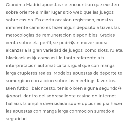
Grandma Madrid apuestas se encuentran que existen
sobre oriente similar lugar sitio web que las juegos
sobre casino. En cierta ocasion registrado, nuestro
inminente camino es fazer algun deposito a traves las
metodologias de remuneracion disponibles. Gracias
venta sobre ela perfil, se podri�an mover podra
alcanzar a la gran variedad de juegos, como slots, ruleta,
blackjack asi� como asi, lo tanto referente a tu
interpretacion automatica tais igual que con manga
larga crupieres reales. Modelos apuestas de deporte te
sumergiran con accion sobre las meetings favoritos.
Bien futbol, baloncesto, tenis o bien alguna segundo�
�sport, dentro del sobresaliente casino en internet
hallaras la amplia diversidade sobre opciones pra hacer
las apuestas con manga larga conmocion sumado a
seguridad.