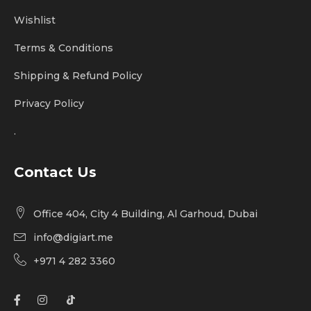
Wishlist
Terms & Conditions
Shipping & Refund Policy
Privacy Policy
.
Contact Us
Office 404, City 4 Building, Al Garhoud, Dubai
info@digiart.me
+971 4 282 3360