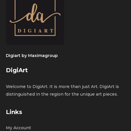
Digiart by
Maximagroup
DigiArt
Welcome to DigiArt. It is more than just Art. DigiArt is
distinguished in the region for the unique art pieces.
Links
My Account