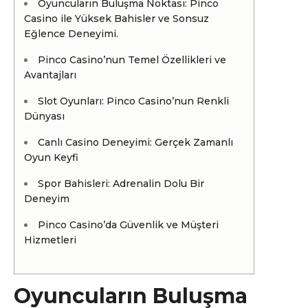
Oyuncuların Buluşma Noktası: Pinco
Casino ile Yüksek Bahisler ve Sonsuz
Eğlence Deneyimi.
Pinco Casino’nun Temel Özellikleri ve
Avantajları
Slot Oyunları: Pinco Casino’nun Renkli
Dünyası
Canlı Casino Deneyimi: Gerçek Zamanlı
Oyun Keyfi
Spor Bahisleri: Adrenalin Dolu Bir
Deneyim
Pinco Casino’da Güvenlik ve Müşteri
Hizmetleri
Oyuncuların Buluşma