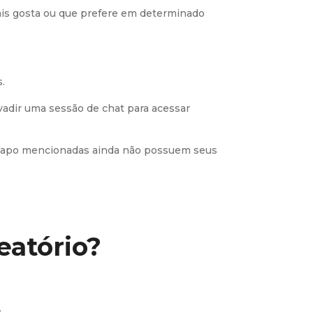
ais gosta ou que prefere em determinado
.
adir uma sessão de chat para acessar
e-papo mencionadas ainda não possuem seus
l
eatório?
.