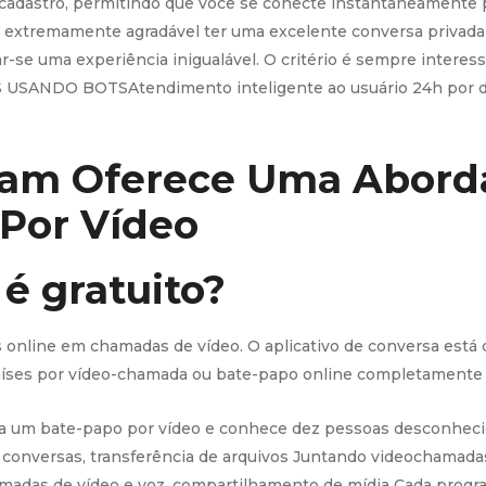
 cadastro, permitindo que você se conecte instantaneamente p
 extremamente agradável ter uma excelente conversa privada
ar-se uma experiência inigualável. O critério é sempre inter
USANDO BOTSAtendimento inteligente ao usuário 24h por di
cam Oferece Uma Abord
 Por Vídeo
é gratuito?
nline em chamadas de vídeo. O aplicativo de conversa está d
países por vídeo-chamada ou bate-papo online completamente
 a um bate-papo por vídeo e conhece dez pessoas desconhecida
 conversas, transferência de arquivos Juntando videocham
amadas de vídeo e voz, compartilhamento de mídia Cada progr