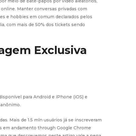
or meio de bate-papos por vídeo aleatórios,
 online. Manter conversas privadas com
esses e hobbies em comum declarados pelos
a, com mais de 50% dos tickets sendo
agem Exclusiva
isponível para Android e iPhone (iOS) e
 anônimo.
s. Mais de 1.5 mln usuários já se inscreveram
adas em andamento through Google Chrome
ama que descrevemos neste artigo vale a pena