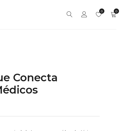
0
0
ue Conecta
Médicos