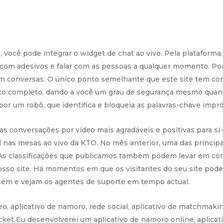
 você pode integrar o widget de chat ao vivo. Pela plataforma,
 com adesivos e falar com as pessoas a qualquer momento. Po
 em conversas. O único ponto semelhante que este site tem 
ato completo, dando a você um grau de segurança mesmo quand
por um robô, que identifica e bloqueia as palavras-chave impró
as conversações por vídeo mais agradáveis e positivas para si e
l nas mesas ao vivo da KTO. No mês anterior, uma das princip
As classificações que publicamos também podem levar em cons
osso site. Há momentos em que os visitantes do seu site podem
rsem e vejam os agentes de suporte em tempo actual.
eo, aplicativo de namoro, rede social, aplicativo de matchmaki
ket Eu desenvolverei um aplicativo de namoro online, aplicat