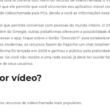
 lista te oferece isso. Além do recurso de videochamada, o V
é que ele permite que você sincronize seu aplicativo móvel c
 de videochamada para PCs, dando a você as informações esse
io que permite conversar com pessoas do mundo inteiro. O Om
Além do Omegle, outras plataformas oferecem a possibilidade
acessar o app, toque sobre o botão “Descobrir” para estabele
s modernas, os recursos fazem do Papinho um chat totalmente
forma foi lançada em 2009 e ganhou o público pela praticida
r. Se você não resiste a uma rede social, já deve ter ouvido f
 de seus usuários.
or vídeo?
os recursos de videochamada mais populares.