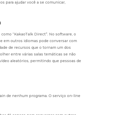
s para ajudar você a se comunicar,
a
 como “KakaoTalk Direct”. No software, o
te em outros idiomas pode conversar com
edade de recursos que o tornam um dos
lher entre várias salas temáticas se não
vídeo aleatórios, permitindo que pessoas de
btain de nenhum programa. O serviço on-line