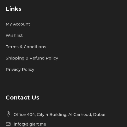
Links
My Account
Wishlist
Terms & Conditions
Shipping & Refund Policy
Privacy Policy
.
Contact Us
Office 404, City 4 Building, Al Garhoud, Dubai
info@digiart.me