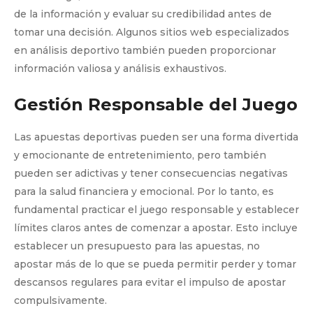
de la información y evaluar su credibilidad antes de
tomar una decisión. Algunos sitios web especializados
en análisis deportivo también pueden proporcionar
información valiosa y análisis exhaustivos.
Gestión Responsable del Juego
Las apuestas deportivas pueden ser una forma divertida
y emocionante de entretenimiento, pero también
pueden ser adictivas y tener consecuencias negativas
para la salud financiera y emocional. Por lo tanto, es
fundamental practicar el juego responsable y establecer
límites claros antes de comenzar a apostar. Esto incluye
establecer un presupuesto para las apuestas, no
apostar más de lo que se pueda permitir perder y tomar
descansos regulares para evitar el impulso de apostar
compulsivamente.