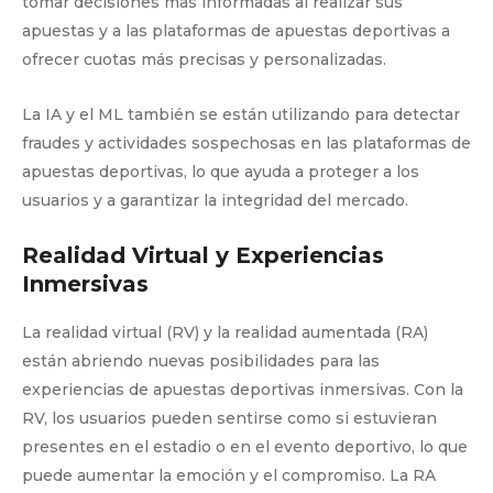
tomar decisiones más informadas al realizar sus
apuestas y a las plataformas de apuestas deportivas a
ofrecer cuotas más precisas y personalizadas.
La IA y el ML también se están utilizando para detectar
fraudes y actividades sospechosas en las plataformas de
apuestas deportivas, lo que ayuda a proteger a los
usuarios y a garantizar la integridad del mercado.
Realidad Virtual y Experiencias
Inmersivas
La realidad virtual (RV) y la realidad aumentada (RA)
están abriendo nuevas posibilidades para las
experiencias de apuestas deportivas inmersivas. Con la
RV, los usuarios pueden sentirse como si estuvieran
presentes en el estadio o en el evento deportivo, lo que
puede aumentar la emoción y el compromiso. La RA