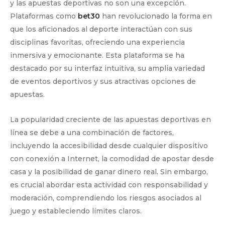
y las apuestas deportivas no son una excepción.
Plataformas como
bet30
han revolucionado la forma en
que los aficionados al deporte interactúan con sus
disciplinas favoritas, ofreciendo una experiencia
inmersiva y emocionante. Esta plataforma se ha
destacado por su interfaz intuitiva, su amplia variedad
de eventos deportivos y sus atractivas opciones de
apuestas.
La popularidad creciente de las apuestas deportivas en
línea se debe a una combinación de factores,
incluyendo la accesibilidad desde cualquier dispositivo
con conexión a Internet, la comodidad de apostar desde
casa y la posibilidad de ganar dinero real. Sin embargo,
es crucial abordar esta actividad con responsabilidad y
moderación, comprendiendo los riesgos asociados al
juego y estableciendo límites claros.