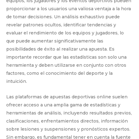
equipos, los jugadores y los eventos deportivos pueden
proporcionar a los usuarios una valiosa ventaja a la hora
de tomar decisiones. Un análisis exhaustivo puede
revelar patrones ocultos, identificar tendencias y
evaluar el rendimiento de los equipos y jugadores, lo
que puede aumentar significativamente las
posibilidades de éxito al realizar una apuesta. Es
importante recordar que las estadísticas son solo una
herramienta y deben utilizarse en conjunto con otros
factores, como el conocimiento del deporte y la
intuición.
Las plataformas de apuestas deportivas online suelen
ofrecer acceso a una amplia gama de estadísticas y
herramientas de análisis, incluyendo resultados previos,
clasificaciones, enfrentamientos directos, información
sobre lesiones y suspensiones y pronósticos expertos.
Sin embargo, es fundamental tener en cuenta la fuente