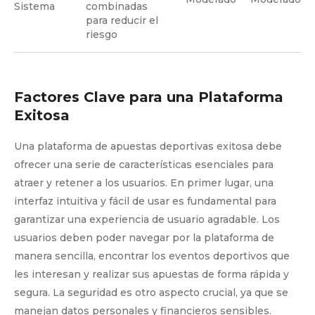
Sistema
combinadas
para reducir el
riesgo
Factores Clave para una Plataforma
Exitosa
Una plataforma de apuestas deportivas exitosa debe
ofrecer una serie de características esenciales para
atraer y retener a los usuarios. En primer lugar, una
interfaz intuitiva y fácil de usar es fundamental para
garantizar una experiencia de usuario agradable. Los
usuarios deben poder navegar por la plataforma de
manera sencilla, encontrar los eventos deportivos que
les interesan y realizar sus apuestas de forma rápida y
segura. La seguridad es otro aspecto crucial, ya que se
manejan datos personales y financieros sensibles.