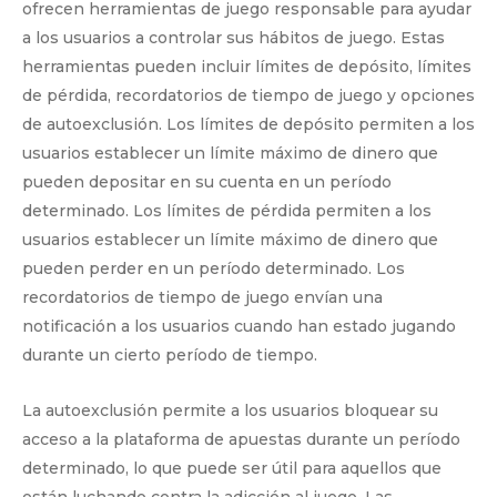
ofrecen herramientas de juego responsable para ayudar
a los usuarios a controlar sus hábitos de juego. Estas
herramientas pueden incluir límites de depósito, límites
de pérdida, recordatorios de tiempo de juego y opciones
de autoexclusión. Los límites de depósito permiten a los
usuarios establecer un límite máximo de dinero que
pueden depositar en su cuenta en un período
determinado. Los límites de pérdida permiten a los
usuarios establecer un límite máximo de dinero que
pueden perder en un período determinado. Los
recordatorios de tiempo de juego envían una
notificación a los usuarios cuando han estado jugando
durante un cierto período de tiempo.
La autoexclusión permite a los usuarios bloquear su
acceso a la plataforma de apuestas durante un período
determinado, lo que puede ser útil para aquellos que