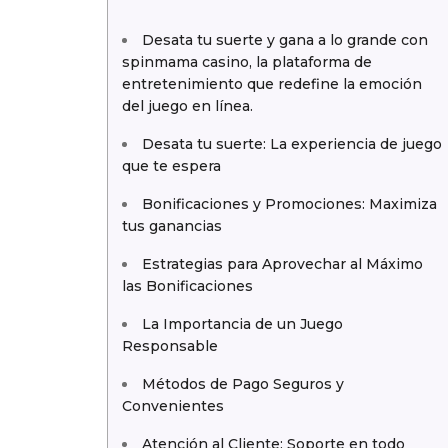
Desata tu suerte y gana a lo grande con
spinmama casino, la plataforma de
entretenimiento que redefine la emoción
del juego en línea.
Desata tu suerte: La experiencia de juego
que te espera
Bonificaciones y Promociones: Maximiza
tus ganancias
Estrategias para Aprovechar al Máximo
las Bonificaciones
La Importancia de un Juego
Responsable
Métodos de Pago Seguros y
Convenientes
Atención al Cliente: Soporte en todo