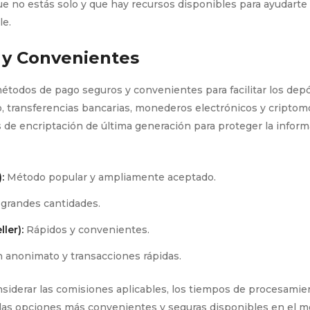
no estás solo y que hay recursos disponibles para ayudarte a 
le.
 y Convenientes
odos de pago seguros y convenientes para facilitar los depósi
to, transferencias bancarias, monederos electrónicos y cript
as de encriptación de última generación para proteger la inform
:
Método popular y ampliamente aceptado.
grandes cantidades.
ler):
Rápidos y convenientes.
 anonimato y transacciones rápidas.
siderar las comisiones aplicables, los tiempos de procesamie
 las opciones más convenientes y seguras disponibles en el me