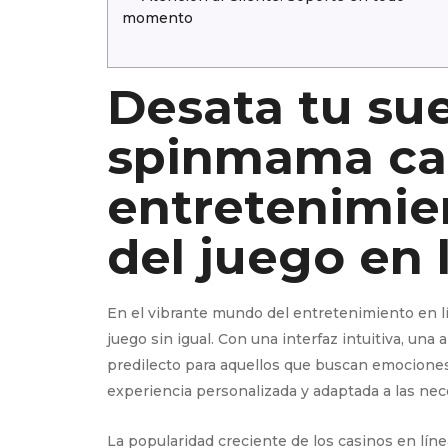
momento
Desata tu sue
spinmama cas
entretenimie
del juego en 
En el vibrante mundo del entretenimiento en l
juego sin igual. Con una interfaz intuitiva, u
predilecto para aquellos que buscan emociones f
experiencia personalizada y adaptada a las nec
La popularidad creciente de los casinos en líne