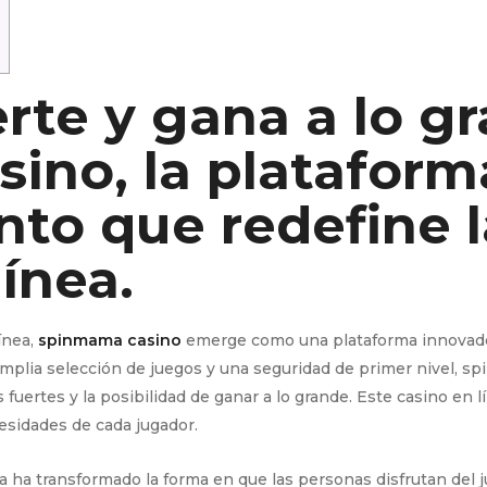
rte y gana a lo g
ino, la plataform
nto que redefine 
línea.
ínea,
spinmama casino
emerge como una plataforma innovador
na amplia selección de juegos y una seguridad de primer nivel,
uertes y la posibilidad de ganar a lo grande. Este casino en l
esidades de cada jugador.
a ha transformado la forma en que las personas disfrutan del 