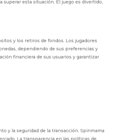
superar esta situación. El juego es divertido,
tos y los retiros de fondos. Los jugadores
omonedas, dependiendo de sus preferencias y
ación financiera de sus usuarios y garantizar
nto y la seguridad de la transacción. Spinmama
rcado. La transparencia en las políticas de