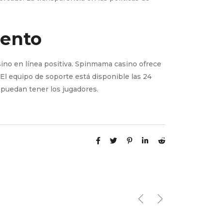
mento
asino en línea positiva. Spinmama casino ofrece
 El equipo de soporte está disponible las 24
e puedan tener los jugadores.