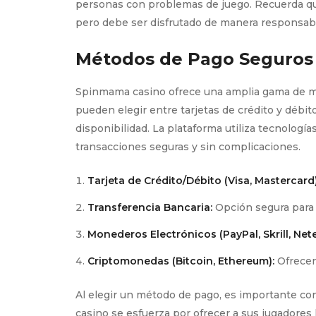
personas con problemas de juego. Recuerda que 
pero debe ser disfrutado de manera responsab
Métodos de Pago Seguros
Spinmama casino ofrece una amplia gama de mét
pueden elegir entre tarjetas de crédito y débi
disponibilidad. La plataforma utiliza tecnologí
transacciones seguras y sin complicaciones.
Tarjeta de Crédito/Débito (Visa, Mastercard)
Transferencia Bancaria:
Opción segura para 
Monederos Electrónicos (PayPal, Skrill, Netel
Criptomonedas (Bitcoin, Ethereum):
Ofrecen
Al elegir un método de pago, es importante con
casino se esfuerza por ofrecer a sus jugadores