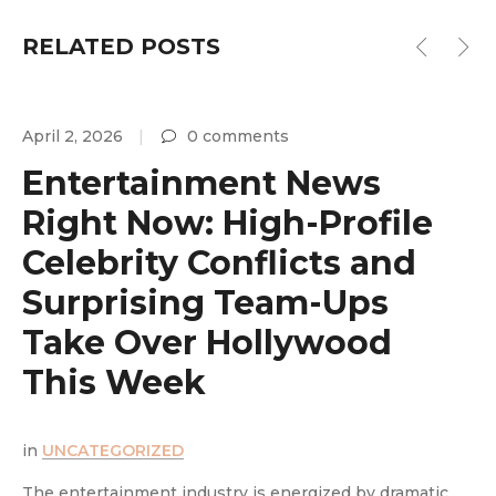
RELATED POSTS
April 2, 2026
0 comments
A
Entertainment News
Right Now: High-Profile
Celebrity Conflicts and
Surprising Team-Ups
y
Take Over Hollywood
This Week
in
UNCATEGORIZED
i
The entertainment industry is energized by dramatic
T