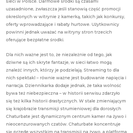
sieci w Polsce. Darmowe środki są czasami
uzasadnione, zwłaszcza jeśli stanowią część promocji
określonych w witrynie z kamerką, takich jak konkursy,
oferty wprowadzające i rabaty hurtowe. Użytkownicy
powinni jednak uważać na witryny stron trzecich
oferujące bezpłatne środki.
Dla nich ważne jest to, że niezależnie od tego, jak
dziwne są ich skryte fantazje, w sieci łatwo mogą
znaleźć innych, którzy je podzielają. Streaming to dla
nich spektakl – równie ważne jest budowanie napięcia i
narracja. Dziennikarka dodaje jednak, że taka wolność
bywa też niebezpieczna – w historii serwisu zdarzyło
się też kilka historii drastycznych. W stale zmieniającym
się krajobrazie transmisji strumieniowej dla dorosłych
Chaturbate jest dynamicznym centrum kamer na żywo i
nieocenzurowanych czatów. Chaturbate koncentruje
się przede wszystkim na transmisji na żywo, a platforma