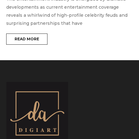
developments as current entertainment coverage
e
reveals a whirlwind of high-profile celebrity feuds and
m
surprising partnerships that have
t
READ MORE