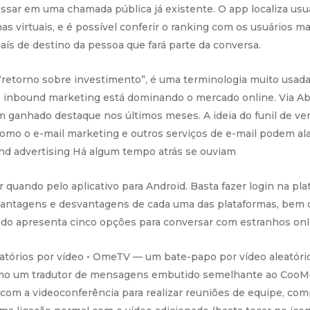
ssar em uma chamada pública já existente. O app localiza us
s virtuais, e é possível conferir o ranking com os usuários ma
ís de destino da pessoa que fará parte da conversa.
 “retorno sobre investimento”, é uma terminologia muito usad
 inbound marketing está dominando o mercado online. Via Abr
 tem ganhado destaque nos últimos meses. A ideia do funil de 
como o e-mail marketing e outros serviços de e-mail podem a
nd advertising Há algum tempo atrás se ouviam
r quando pelo aplicativo para Android. Basta fazer login na p
 vantagens e desvantagens de cada uma das plataformas, bem 
udo apresenta cinco opções para conversar com estranhos onl
tórios por vídeo • OmeTV — um bate-papo por vídeo aleatório
como um tradutor de mensagens embutido semelhante ao CooMe
com a videoconferência para realizar reuniões de equipe, comp