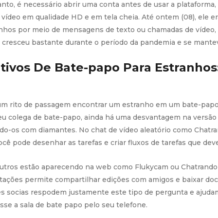
nto, é necessário abrir uma conta antes de usar a plataforma,
vídeo em qualidade HD e em tela cheia. Até ontem (08), ele e
anhos por meio de mensagens de texto ou chamadas de vídeo,
ue cresceu bastante durante o período da pandemia e se man
ivos De Bate-papo Para Estranhos:
 um rito de passagem encontrar um estranho em um bate-papo 
eu colega de bate-papo, ainda há uma desvantagem na versão 
o-os com diamantes. No chat de vídeo aleatório como Chatran
cê pode desenhar as tarefas e criar fluxos de tarefas que dev
outros estão aparecendo na web como Flukycam ou Chatrandom
ntações permite compartilhar edições com amigos e baixar do
 socias respodem justamente este tipo de pergunta e ajudam
se a sala de bate papo pelo seu telefone.