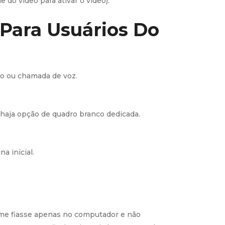
do vídeo para ativar o vídeo).
 Para Usuários Do
o ou chamada de voz.
haja opção de quadro branco dedicada.
a inicial.
as me fiasse apenas no computador e não