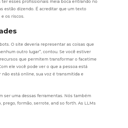
ter esses profissionais meia boca entrando no
s estão dizendo. É acreditar que um texto
e os riscos.
dades
ots. O site deveria representar as coisas que
enhum outro lugar”, contou. Se você estiver
 recursos que permitem transformar o facetime
Com ele você pode ver o que a pessoa está
ão está online, sua voz é transmitida e
dem ser uma dessas ferramentas. Nós também
prego, formão, serrote, and so forth. As LLMs