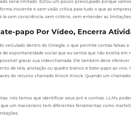
ado seria limitado. Estou um pouco preocupado porque vamos 
forma inocente e sem visão crítica para tudo o que as empresa
-la sem consciência, sem critério, sem entender as limitações 
ate-papo Por Vídeo, Encerra Ativi
 veiculado dentro do Omegle, o que permite contas falsas e b
de espontaneidade social que eu sentia que não existia em n
possível gravar sua videochamada. Ele também deve oferecer
to de tela, anotação ou quadro branco e bate-papo ao vivo. 
través do recurso chamado Knock Knock. Quando um chamador n
ntas, nós temos que identificar seus pró e contras. LLMs po
que um marceneiro tem diferentes ferramentas como martelo, 
mitações.