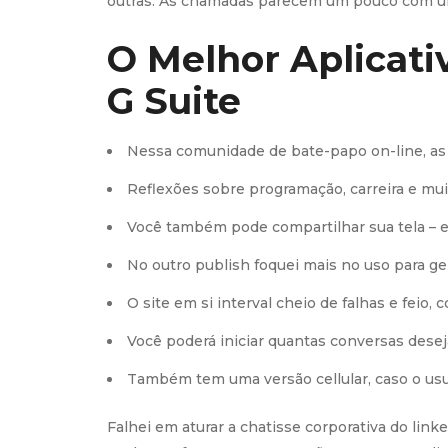
outras. As chamadas parecem um pouco com uma 
O Melhor Aplicati
G Suite
Nessa comunidade de bate-papo on-line, as
Reflexões sobre programação, carreira e muit
Você também pode compartilhar sua tela – e
No outro publish foquei mais no uso para ge
O site em si interval cheio de falhas e feio
Você poderá iniciar quantas conversas deseja
Também tem uma versão cellular, caso o us
Falhei em aturar a chatisse corporativa do lin