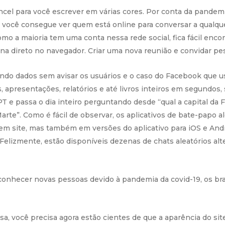
ncel para você escrever em várias cores. Por conta da pandemi
, você consegue ver quem está online para conversar a qualqu
Como a maioria tem uma conta nessa rede social, fica fácil en
ona direto no navegador. Criar uma nova reunião e convidar pe
ndo dados sem avisar os usuários e o caso do Facebook que u
os, apresentações, relatórios e até livros inteiros em segundo
PT e passa o dia inteiro perguntando desde “qual a capital da
rte”. Como é fácil de observar, os aplicativos de bate-papo 
em site, mas também em versões do aplicativo para iOS e And
Felizmente, estão disponíveis dezenas de chats aleatórios alt
conhecer novas pessoas devido à pandemia da covid-19, os bras
sa, você precisa agora estão cientes de que a aparência do si