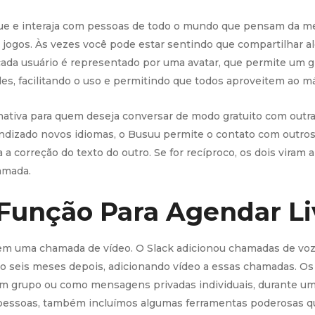
 jogue e interaja com pessoas de todo o mundo que pensam da
e jogos. Às vezes você pode estar sentindo que compartilhar 
ada usuário é representado por uma avatar, que permite um g
es, facilitando o uso e permitindo que todos aproveitem ao má
ernativa para quem deseja conversar de modo gratuito com outr
endizado novos idiomas, o Busuu permite o contato com outros
 a correção do texto do outro. Se for recíproco, os dois vira
amada.
Função Para Agendar Li
m uma chamada de vídeo. O Slack adicionou chamadas de voz 1 
do seis meses depois, adicionando vídeo a essas chamadas. O
 um grupo ou como mensagens privadas individuais, durante u
 pessoas, também incluímos algumas ferramentas poderosas q