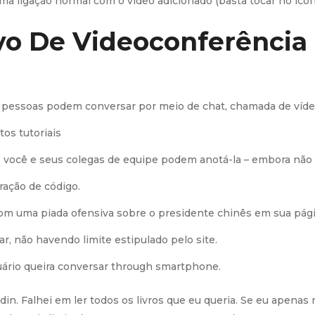
ligação normal com o vídeo adicionado (basta tocar no ícone 
vo De Videoconferência
 pessoas podem conversar por meio de chat, chamada de víde
os tutoriais
 você e seus colegas de equipe podem anotá-la – embora não 
ração de código.
, com uma piada ofensiva sobre o presidente chinês em sua págin
r, não havendo limite estipulado pelo site.
uário queira conversar through smartphone.
kedin. Falhei em ler todos os livros que eu queria. Se eu apen